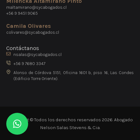
Milencka Altamirano Pinto
maltamirano@sycabogados.cl
+56 9 9451 9065
Camila Olivares
colivares@sycabogados.cl
Contáctanos
nsalas@sycabogados.cl
+56 9 7680 3347
Alonso de Córdova 5151, Oficina 1601 b, piso 16, Las Condes
(Edificio Torre Oriente).
Copyright © Todos los derechos reservados 2026. Abogado
Nelson Salas Stevens & Cia.