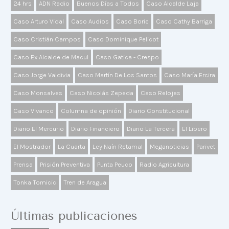
24 hrs
ADN Radio
Buenos Días a Todos
Caso Alcalde Laja
Caso Arturo Vidal
Caso Audios
Caso Boric
Caso Cathy Barriga
Caso Cristián Campos
Caso Dominique Pelicot
Caso Ex Alcalde de Macul
Caso Gatica - Crespo
Caso Jorge Valdivia
Caso Martín De Los Santos
Caso María Ercira
Caso Monsalves
Caso Nicolás Zepeda
Caso Relojes
Caso Vivanco
Columna de opinión
Diario Constitucional
Diario El Mercurio
Diario Financiero
Diario La Tercera
El Libero
El Mostrador
La Cuarta
Ley Naín Retamal
Meganoticias
Parivet
Prensa
Prisión Preventiva
Punta Peuco
Radio Agricultura
Tonka Tomicic
Tren de Aragua
Últimas publicaciones