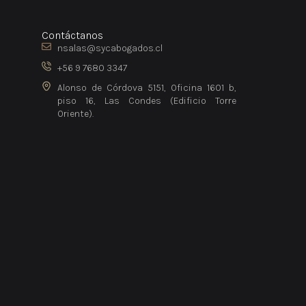
Contáctanos
nsalas@sycabogados.cl
+56 9 7680 3347
Alonso de Córdova 5151, Oficina 1601 b,
piso 16, Las Condes (Edificio Torre
Oriente).