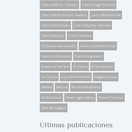
Caso Gatica - Crespo
Caso Jorge Valdivia
Caso Martín De Los Santos
Caso María Ercira
Caso Monsalves
Caso Nicolás Zepeda
Caso Relojes
Caso Vivanco
Columna de opinión
Diario Constitucional
Diario El Mercurio
Diario Financiero
Diario La Tercera
El Libero
El Mostrador
La Cuarta
Ley Naín Retamal
Meganoticias
Parivet
Prensa
Prisión Preventiva
Punta Peuco
Radio Agricultura
Tonka Tomicic
Tren de Aragua
Últimas publicaciones