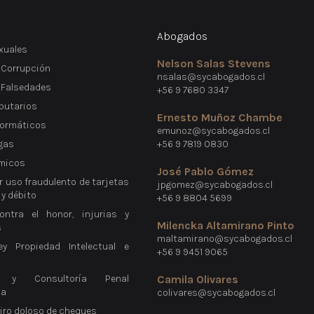
Abogados
xuales
Nelson Salas Stevens
 Corrupción
nsalas@sycabogados.cl
e Falsedades
+56 9 7680 3347
ibutarios
Ernesto Muñoz Chambe
formáticos
emunoz@sycabogados.cl
gas
+56 9 7819 0830
micos
José Pablo Gómez
r uso fraudulento de tarjetas
jpgomez@sycabogados.cl
 y débito
+56 9 8804 5699
ontra el honor, injurias y
Milencka Altamirano Pinto
s
maltamirano@sycabogados.cl
ey Propiedad Intelectual e
+56 9 9451 9065
a y Consultoría Penal
Camila Olivares
ca
colivares@sycabogados.cl
giro doloso de cheques