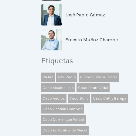
José Pablo Gómez
Ernesto Muñoz Chambe
Etiquetas
24 hrs
ADN Radio
Buenos Días a Todos
Caso Alcalde Laja
Caso Arturo Vidal
Caso Audios
Caso Boric
Caso Cathy Barriga
Caso Cristián Campos
Caso Dominique Pelicot
Caso Ex Alcalde de Macul