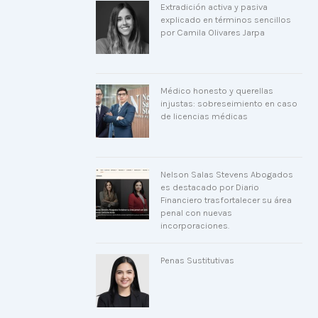
Extradición activa y pasiva
explicado en términos sencillos
por Camila Olivares Jarpa
Médico honesto y querellas
injustas: sobreseimiento en caso
de licencias médicas
Nelson Salas Stevens Abogados
es destacado por Diario
Financiero trasfortalecer su área
penal con nuevas
incorporaciones.
Penas Sustitutivas