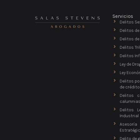
Servicios
Delitos Se
Delitos de
Delitos d
Delitos Tr
Delitos In
Ley de Dro
Ley Econó
Delitos po
de crédito
Delitos c
calumnia
Delitos L
Industrial
Asesorí
Estratégi
Delito de 