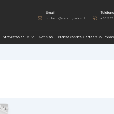
Email
Teléfon
contacto@sycabogados.cl
+56 9 76
Entrevistas en TV
Noticias
Prensa escrita, Cartas y Columnas