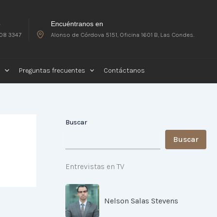
o
Encuéntranos en
08 3347
Alonso de Córdova 5151, Oficina 1601 B, Las Condes.
Preguntas frecuentes
Contáctanos
Buscar
Buscar
Entrevistas en TV
Nelson Salas Stevens