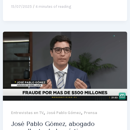
15/07/2025
/
4 minutes of reading
,
,
Entrevistas en TV
José Pablo Gómez
Prensa
José Pablo Gómez, abogado