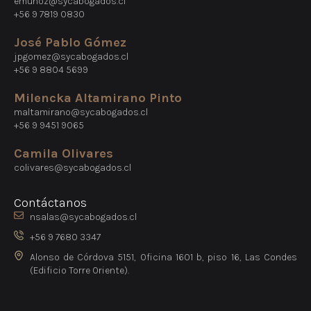
emunoz@sycabogados.cl
+56 9 7819 0830
José Pablo Gómez
jpgomez@sycabogados.cl
+56 9 8804 5699
Milencka Altamirano Pinto
maltamirano@sycabogados.cl
+56 9 9451 9065
Camila Olivares
colivares@sycabogados.cl
Contáctanos
nsalas@sycabogados.cl
+56 9 7680 3347
Alonso de Córdova 5151, Oficina 1601 b, piso 16, Las Condes
(Edificio Torre Oriente).