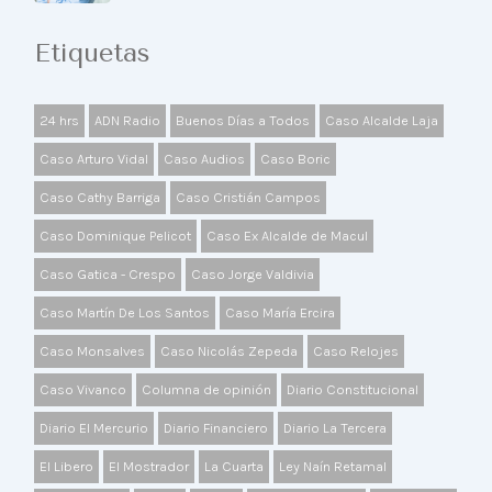
Etiquetas
24 hrs
ADN Radio
Buenos Días a Todos
Caso Alcalde Laja
Caso Arturo Vidal
Caso Audios
Caso Boric
Caso Cathy Barriga
Caso Cristián Campos
Caso Dominique Pelicot
Caso Ex Alcalde de Macul
Caso Gatica - Crespo
Caso Jorge Valdivia
Caso Martín De Los Santos
Caso María Ercira
Caso Monsalves
Caso Nicolás Zepeda
Caso Relojes
Caso Vivanco
Columna de opinión
Diario Constitucional
Diario El Mercurio
Diario Financiero
Diario La Tercera
El Libero
El Mostrador
La Cuarta
Ley Naín Retamal