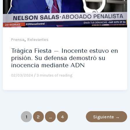
,
Prensa
Relevantes
Trágica Fiesta – Inocente estuvo en
prisión. Su defensa demostró su
inocencia mediante ADN
02/03/2024
/
3 minutes of reading
1
2
…
4
Siguiente
→