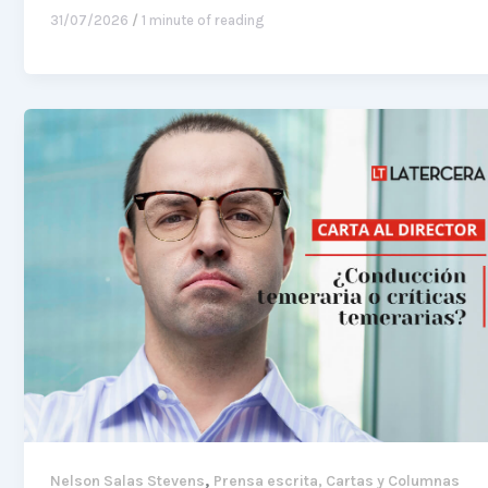
31/07/2026
/
1 minute of reading
,
Nelson Salas Stevens
Prensa escrita, Cartas y Columnas