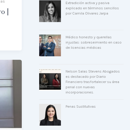
nas
Extradición activa y pasiva
explicado en términos sencillos
o |
por Camila Olivares Jarpa
Médico honesto y querellas
injustas: sobreseimiento en caso
de licencias médicas
Nelson Salas Stevens Abogados
es destacado por Diario
Financiero trasfortalecer su área
penal con nuevas
incorporaciones.
Penas Sustitutivas