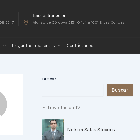
o
Encuéntranos en
08 3347
Alonso de Córdova 5151, Oficina 1601 B, Las Condes.
Preguntas frecuentes
Contáctanos
Buscar
Buscar
Entrevistas en TV
Nelson Salas Stevens