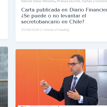
,
Nelson Salas Stevens
Prensa escrita, Cartas y Colum
Carta publicada en Diario Financier
¿Se puede o no levantar el
secretobancario en Chile?
25/06/2026
/
1 minute of reading