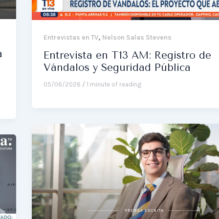
,
Entrevistas en TV
Nelson Salas Stevens
a
Entrevista en T13 AM: Registro de
Vándalos y Seguridad Pública
05/06/2026
/
1 minute of reading