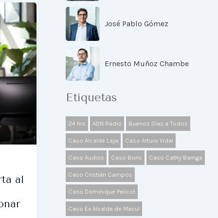
José Pablo Gómez
Ernesto Muñoz Chambe
Etiquetas
24 hrs
ADN Radio
Buenos Días a Todos
Caso Alcalde Laja
Caso Arturo Vidal
Caso Audios
Caso Boric
Caso Cathy Barriga
Caso Cristián Campos
ta al
l
Caso Dominique Pelicot
onar
Caso Ex Alcalde de Macul