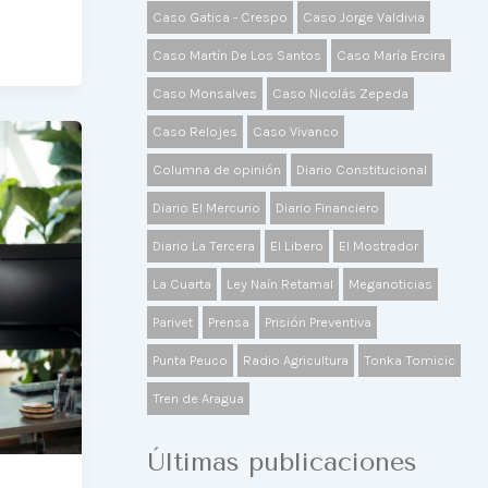
Caso Gatica - Crespo
Caso Jorge Valdivia
Caso Martín De Los Santos
Caso María Ercira
Caso Monsalves
Caso Nicolás Zepeda
Caso Relojes
Caso Vivanco
Columna de opinión
Diario Constitucional
Diario El Mercurio
Diario Financiero
Diario La Tercera
El Libero
El Mostrador
La Cuarta
Ley Naín Retamal
Meganoticias
Parivet
Prensa
Prisión Preventiva
Punta Peuco
Radio Agricultura
Tonka Tomicic
Tren de Aragua
Últimas publicaciones