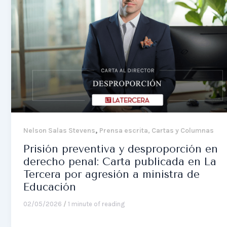
,
Nelson Salas Stevens
Prensa escrita, Cartas y Columnas
Prisión preventiva y desproporción en
derecho penal: Carta publicada en La
Tercera por agresión a ministra de
Educación
02/05/2026
/
1 minute of reading