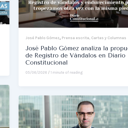
,
José Pablo Gómez
Prensa escrita, Cartas y Columnas
José Pablo Gómez analiza la propu
de Registro de Vándalos en Diario
Constitucional
05/06/2026
/
1 minute of reading