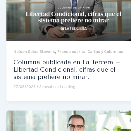
,
Nelson Salas Stevens
Prensa escrita, Cartas y Columnas
Columna publicada en La Tercera –
Libertad Condicional, cifras que el
sistema prefiere no mirar.
27/05/2026
/
3 minutes of reading