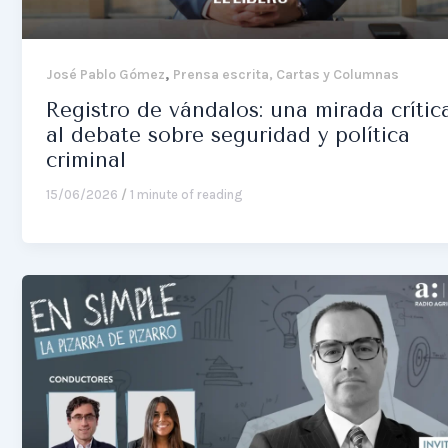
,
José Pablo Gómez
Prensa escrita, Cartas y Columnas
Registro de vándalos: una mirada crític
al debate sobre seguridad y política
criminal
15/06/2026
/
1 minute of reading