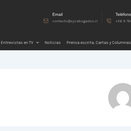
Email
Teléfon
contacto@sycabogados.cl
+56 9 76
Entrevistas en TV
Noticias
Prensa escrita, Cartas y Columnas