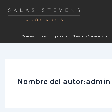
Ir
al
contenido
Inicio
Quienes Somos
Equipo
Nuestros Servicios
Nombre del autor:admin