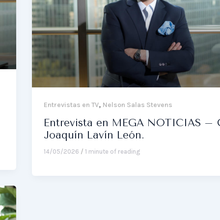
,
Entrevistas en TV
Nelson Salas Stevens
Entrevista en MEGA NOTICIAS – 
Joaquín Lavín León.
14/05/2026
/
1 minute of reading