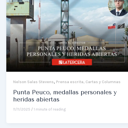
,
Nelson Salas Stevens
Prensa escrita, Cartas y Columnas
Punta Peuco, medallas personales y
heridas abiertas
11/11/2025
/
1 minute of reading