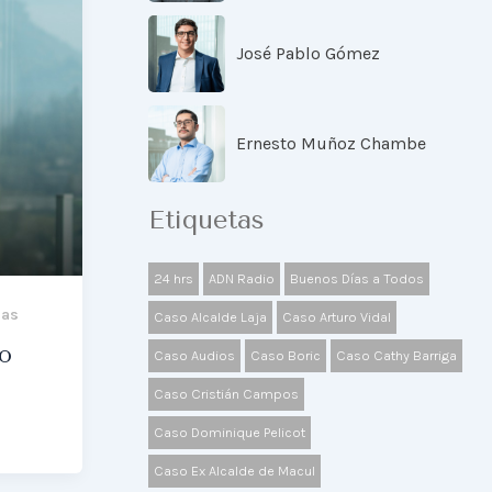
José Pablo Gómez
Ernesto Muñoz Chambe
Etiquetas
24 hrs
ADN Radio
Buenos Días a Todos
nas
Caso Alcalde Laja
Caso Arturo Vidal
o
Caso Audios
Caso Boric
Caso Cathy Barriga
Caso Cristián Campos
Caso Dominique Pelicot
Caso Ex Alcalde de Macul