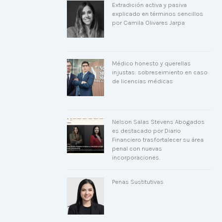
Extradición activa y pasiva
explicado en términos sencillos
por Camila Olivares Jarpa
Médico honesto y querellas
injustas: sobreseimiento en caso
de licencias médicas
Nelson Salas Stevens Abogados
es destacado por Diario
Financiero trasfortalecer su área
penal con nuevas
incorporaciones.
Penas Sustitutivas