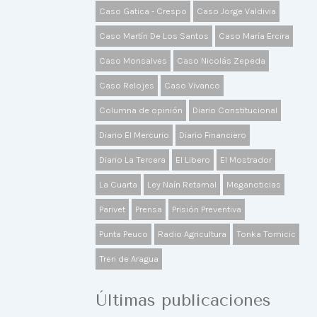
Caso Gatica - Crespo
Caso Jorge Valdivia
Caso Martín De Los Santos
Caso María Ercira
Caso Monsalves
Caso Nicolás Zepeda
Caso Relojes
Caso Vivanco
Columna de opinión
Diario Constitucional
Diario El Mercurio
Diario Financiero
Diario La Tercera
El Libero
El Mostrador
La Cuarta
Ley Naín Retamal
Meganoticias
Parivet
Prensa
Prisión Preventiva
Punta Peuco
Radio Agricultura
Tonka Tomicic
Tren de Aragua
Últimas publicaciones