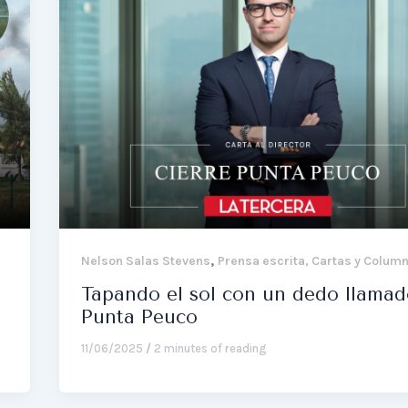
,
Nelson Salas Stevens
Prensa escrita, Cartas y Colum
Tapando el sol con un dedo llamad
Punta Peuco
11/06/2025
/
2 minutes of reading