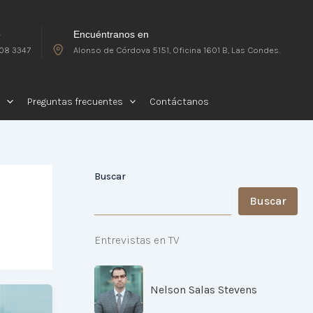
o
Encuéntranos en
08 3347
Alonso de Córdova 5151, Oficina 1601 B, Las Condes.
Preguntas frecuentes
Contáctanos
Buscar
Buscar
Entrevistas en TV
Nelson Salas Stevens