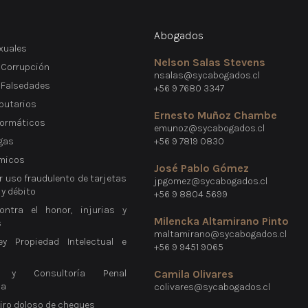
Abogados
xuales
Nelson Salas Stevens
 Corrupción
nsalas@sycabogados.cl
e Falsedades
+56 9 7680 3347
ibutarios
Ernesto Muñoz Chambe
formáticos
emunoz@sycabogados.cl
gas
+56 9 7819 0830
micos
José Pablo Gómez
r uso fraudulento de tarjetas
jpgomez@sycabogados.cl
 y débito
+56 9 8804 5699
ontra el honor, injurias y
Milencka Altamirano Pinto
s
maltamirano@sycabogados.cl
ey Propiedad Intelectual e
+56 9 9451 9065
a y Consultoría Penal
Camila Olivares
ca
colivares@sycabogados.cl
giro doloso de cheques