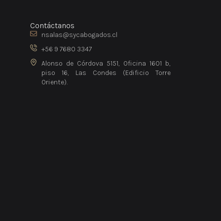
Contáctanos
nsalas@sycabogados.cl
+56 9 7680 3347
Alonso de Córdova 5151, Oficina 1601 b,
piso 16, Las Condes (Edificio Torre
Oriente).