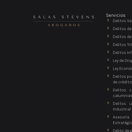
Servicios
Delitos Se
Delitos de
Delitos d
Delitos Tr
Delitos In
Ley de Dro
Ley Econó
Delitos po
de crédito
Delitos c
calumnia
Delitos L
Industrial
Asesorí
Estratégi
Delito de 