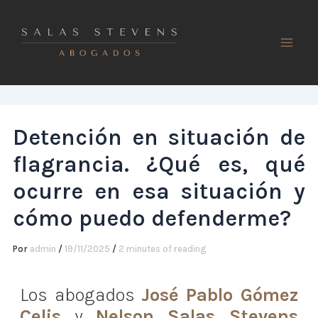
Ir
al
contenido
Detención en situación de
flagrancia. ¿Qué es, qué
ocurre en esa situación y
cómo puedo defenderme?
Por
admin
/
19/11/2025
/
2 minutes of reading
Los abogados
José Pablo Gómez
Celis
y
Nelson Salas Stevens