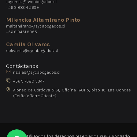
jpgomez@sycabogados.cl
+56 9 8804 5699
Milencka Altamirano Pinto
maltamirano@sycabogados.cl
+56 9 9451 9065
Camila Olivares
colivares@sycabogados.cl
Contáctanos
nsalas@sycabogados.cl
+56 9 7680 3347
Alonso de Córdova 5151, Oficina 1601 b, piso 16, Las Condes
(Edificio Torre Oriente).
Copyright © Todos los derechos reservados 2026. Abogado