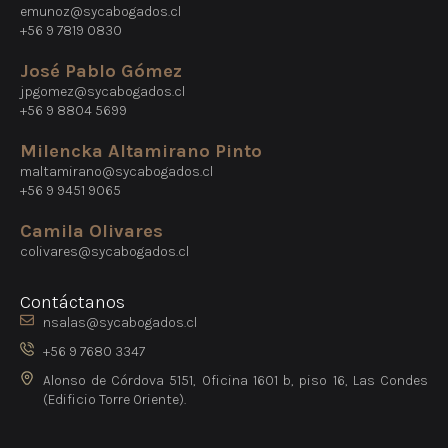
emunoz@sycabogados.cl
+56 9 7819 0830
José Pablo Gómez
jpgomez@sycabogados.cl
+56 9 8804 5699
Milencka Altamirano Pinto
maltamirano@sycabogados.cl
+56 9 9451 9065
Camila Olivares
colivares@sycabogados.cl
Contáctanos
nsalas@sycabogados.cl
+56 9 7680 3347
Alonso de Córdova 5151, Oficina 1601 b, piso 16, Las Condes
(Edificio Torre Oriente).