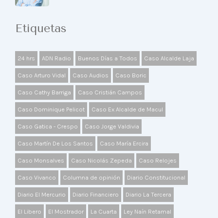
Etiquetas
24 hrs
ADN Radio
Buenos Días a Todos
Caso Alcalde Laja
Caso Arturo Vidal
Caso Audios
Caso Boric
Caso Cathy Barriga
Caso Cristián Campos
Caso Dominique Pelicot
Caso Ex Alcalde de Macul
Caso Gatica - Crespo
Caso Jorge Valdivia
Caso Martín De Los Santos
Caso María Ercira
Caso Monsalves
Caso Nicolás Zepeda
Caso Relojes
Caso Vivanco
Columna de opinión
Diario Constitucional
Diario El Mercurio
Diario Financiero
Diario La Tercera
El Libero
El Mostrador
La Cuarta
Ley Naín Retamal