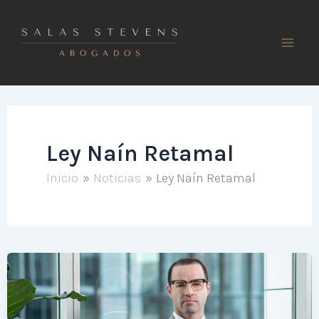
Ir
al
contenido
Ley Naín Retamal
Inicio
Noticias
Ley Naín Retamal