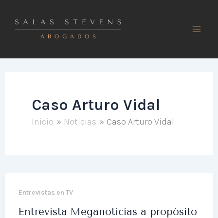
Ir
al
contenido
Caso Arturo Vidal
Inicio
Noticias
Caso Arturo Vidal
Entrevistas en TV
Entrevista Meganoticias a propósito