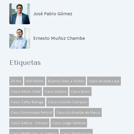
José Pablo Gómez
Ernesto Muñoz Chambe
Etiquetas
24 hrs
ADN Radio
Buenos Días a Todos
Caso Alcalde Laja
Caso Arturo Vidal
Caso Audios
Caso Boric
Caso Cathy Barriga
Caso Cristián Campos
Caso Dominique Pelicot
Caso Ex Alcalde de Macul
Caso Gatica - Crespo
Caso Jorge Valdivia
Caso Martín De Los Santos
Caso María Ercira