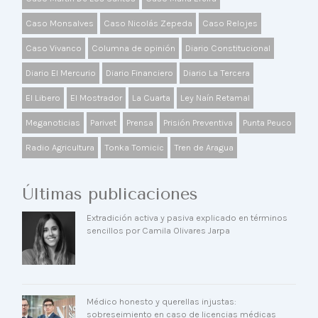
Caso Monsalves
Caso Nicolás Zepeda
Caso Relojes
Caso Vivanco
Columna de opinión
Diario Constitucional
Diario El Mercurio
Diario Financiero
Diario La Tercera
El Libero
El Mostrador
La Cuarta
Ley Naín Retamal
Meganoticias
Parivet
Prensa
Prisión Preventiva
Punta Peuco
Radio Agricultura
Tonka Tomicic
Tren de Aragua
Últimas publicaciones
Extradición activa y pasiva explicado en términos
sencillos por Camila Olivares Jarpa
Médico honesto y querellas injustas:
sobreseimiento en caso de licencias médicas