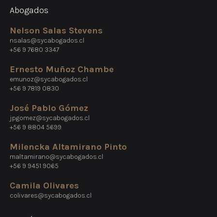
Abogados
Nelson Salas Stevens
nsalas@sycabogados.cl
+56 9 7680 3347
Ernesto Muñoz Chambe
emunoz@sycabogados.cl
+56 9 7819 0830
José Pablo Gómez
jpgomez@sycabogados.cl
+56 9 8804 5699
Milencka Altamirano Pinto
maltamirano@sycabogados.cl
+56 9 9451 9065
Camila Olivares
colivares@sycabogados.cl