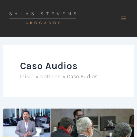
Ir
al
contenido
Caso Audios
Inicio
Noticias
Caso Audios