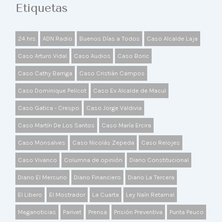
Etiquetas
24 hrs
ADN Radio
Buenos Días a Todos
Caso Alcalde Laja
Caso Arturo Vidal
Caso Audios
Caso Boric
Caso Cathy Barriga
Caso Cristián Campos
Caso Dominique Pelicot
Caso Ex Alcalde de Macul
Caso Gatica - Crespo
Caso Jorge Valdivia
Caso Martín De Los Santos
Caso María Ercira
Caso Monsalves
Caso Nicolás Zepeda
Caso Relojes
Caso Vivanco
Columna de opinión
Diario Constitucional
Diario El Mercurio
Diario Financiero
Diario La Tercera
El Libero
El Mostrador
La Cuarta
Ley Naín Retamal
Meganoticias
Parivet
Prensa
Prisión Preventiva
Punta Peuco