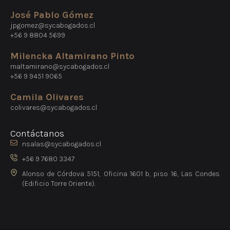
José Pablo Gómez
jpgomez@sycabogados.cl
+56 9 8804 5699
Milencka Altamirano Pinto
maltamirano@sycabogados.cl
+56 9 9451 9065
Camila Olivares
colivares@sycabogados.cl
Contáctanos
nsalas@sycabogados.cl
+56 9 7680 3347
Alonso de Córdova 5151, Oficina 1601 b, piso 16, Las Condes
(Edificio Torre Oriente).