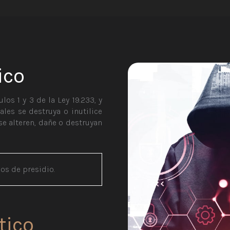
ico
los 1 y 3 de la Ley 19.233, y
les se destruya o inutilice
se alteren, dañe o destruyan
ños de presidio.
tico