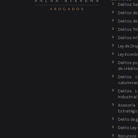
Delitos Se
Delitos de
Delitos d
Delitos Tr
Delitos In
Ley de Dro
Ley Econó
Delitos po
de crédito
Delitos c
calumnia
Delitos L
Industrial
Asesorí
Estratégi
Delito de 
Delito Ley
Recursos