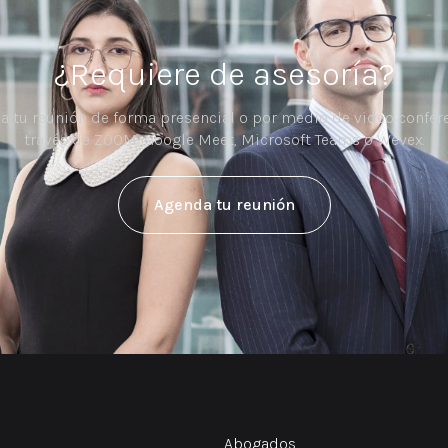
¿Requiere de asesoría?
a tu reunión de forma presencial o por medio de video confere
través de ZOOM, Google Meet, Microsoft Teams o Wevex.
Agenda tu reunión
Abogados