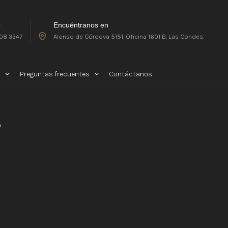
o
Encuéntranos en
08 3347
Alonso de Córdova 5151, Oficina 1601 B, Las Condes.
Preguntas frecuentes
Contáctanos
s