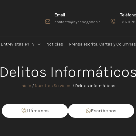
Email
Teléfon
contacto@sycabogados.cl
+56 9 76
Entrevistas en TV
Noticias
Prensa escrita, Cartas y Columnas
Delitos Informático
Inicio
/
Nuestros Servicios
/
Delitos informáticos
Llámanos
Escríbenos