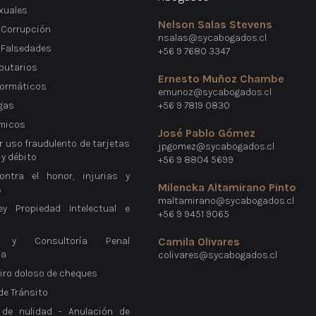
xuales
Nelson Salas Stevens
 Corrupción
nsalas@sycabogados.cl
e Falsedades
+56 9 7680 3347
ibutarios
Ernesto Muñoz Chambe
formáticos
emunoz@sycabogados.cl
gas
+56 9 7819 0830
micos
José Pablo Gómez
r uso fraudulento de tarjetas
jpgomez@sycabogados.cl
 y débito
+56 9 8804 5699
ontra el honor, injurias y
Milencka Altamirano Pinto
s
maltamirano@sycabogados.cl
ey Propiedad Intelectual e
+56 9 9451 9065
a y Consultoría Penal
Camila Olivares
ca
colivares@sycabogados.cl
giro doloso de cheques
 de Tránsito
 de nulidad - Anulación de