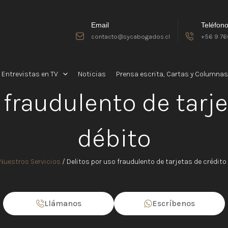
Email
Teléfon
contacto@sycabogados.cl
+56 9 76
Entrevistas en TV
Noticias
Prensa escrita, Cartas y Columnas
 fraudulento de tarje
débito
Nuestros Servicios
/
Delitos por uso fraudulento de tarjetas de crédito 
Llámanos
Escríbenos