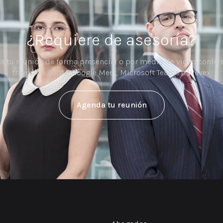
¿Requiere de asesoría?
a tu reunión de forma presencial o por medio de video confere
través de ZOOM, Google Meet, Microsoft Teams o Wevex.
Agenda tu reunión