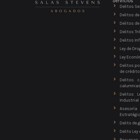
Servicios
Delitos Se
Delitos de
Delitos d
Delitos Tr
Delitos In
Ley de Dro
Ley Econó
Delitos po
de crédito
Delitos c
calumnia
Delitos L
Industrial
Asesorí
Estratégi
Delito de 
Delito Ley
Recursos