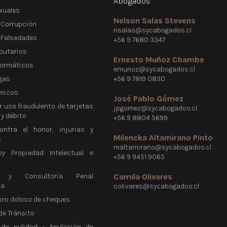
Abogados
xuales
Nelson Salas Stevens
 Corrupción
nsalas@sycabogados.cl
e Falsedades
+56 9 7680 3347
ibutarios
Ernesto Muñoz Chambe
formáticos
emunoz@sycabogados.cl
gas
+56 9 7819 0830
micos
José Pablo Gómez
r uso fraudulento de tarjetas
jpgomez@sycabogados.cl
 y débito
+56 9 8804 5699
ontra el honor, injurias y
Milencka Altamirano Pinto
s
maltamirano@sycabogados.cl
ey Propiedad Intelectual e
+56 9 9451 9065
a y Consultoría Penal
Camila Olivares
ca
colivares@sycabogados.cl
giro doloso de cheques
 de Tránsito
 de nulidad - Anulación de