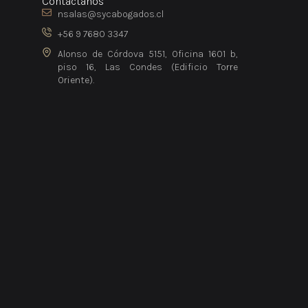
Contáctanos
nsalas@sycabogados.cl
+56 9 7680 3347
Alonso de Córdova 5151, Oficina 1601 b,
piso 16, Las Condes (Edificio Torre
Oriente).