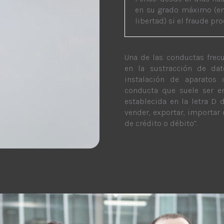
en su grado máximo (ent
libertad) si el fraude pr
Una de las conductas frec
en la sustracción de dat
instalación de aparato
conducta que suele ser e
establecida en la letra D d
vender, exportar, importar 
de crédito o débito”.