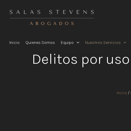
Ir
al
contenido
Inicio
Quienes Somos
Equipo
Nuestros Servicios
Delitos por uso
Inicio
/