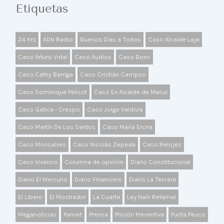
Etiquetas
24 hrs
ADN Radio
Buenos Días a Todos
Caso Alcalde Laja
Caso Arturo Vidal
Caso Audios
Caso Boric
Caso Cathy Barriga
Caso Cristián Campos
Caso Dominique Pelicot
Caso Ex Alcalde de Macul
Caso Gatica - Crespo
Caso Jorge Valdivia
Caso Martín De Los Santos
Caso María Ercira
Caso Monsalves
Caso Nicolás Zepeda
Caso Relojes
Caso Vivanco
Columna de opinión
Diario Constitucional
Diario El Mercurio
Diario Financiero
Diario La Tercera
El Libero
El Mostrador
La Cuarta
Ley Naín Retamal
Meganoticias
Parivet
Prensa
Prisión Preventiva
Punta Peuco