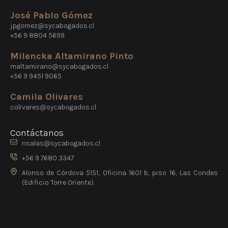
José Pablo Gómez
jpgomez@sycabogados.cl
+56 9 8804 5699
Milencka Altamirano Pinto
maltamirano@sycabogados.cl
+56 9 9451 9065
Camila Olivares
colivares@sycabogados.cl
Contáctanos
nsalas@sycabogados.cl
+56 9 7680 3347
Alonso de Córdova 5151, Oficina 1601 b, piso 16, Las Condes
(Edificio Torre Oriente).