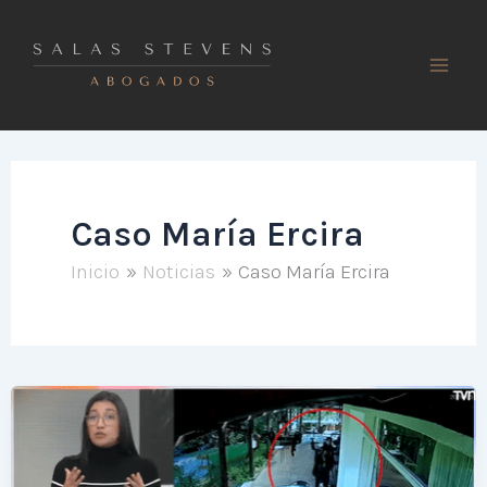
Ir
al
contenido
Caso María Ercira
Inicio
Noticias
Caso María Ercira