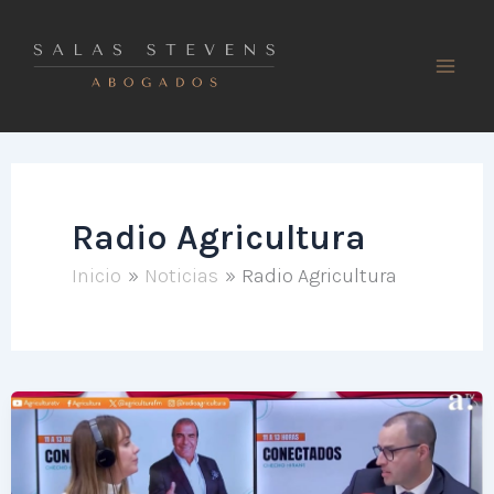
Ir
al
contenido
Radio Agricultura
Inicio
Noticias
Radio Agricultura