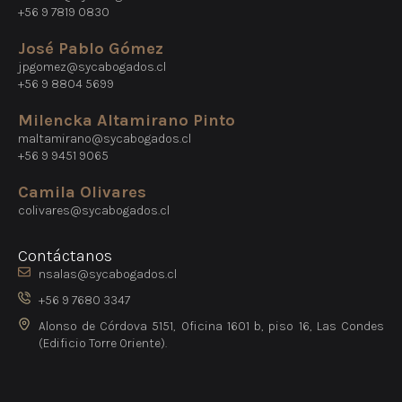
+56 9 7819 0830
José Pablo Gómez
jpgomez@sycabogados.cl
+56 9 8804 5699
Milencka Altamirano Pinto
maltamirano@sycabogados.cl
+56 9 9451 9065
Camila Olivares
colivares@sycabogados.cl
Contáctanos
nsalas@sycabogados.cl
+56 9 7680 3347
Alonso de Córdova 5151, Oficina 1601 b, piso 16, Las Condes
(Edificio Torre Oriente).