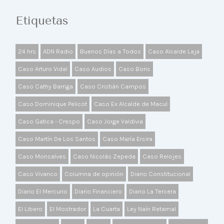
Etiquetas
24 hrs
ADN Radio
Buenos Días a Todos
Caso Alcalde Laja
Caso Arturo Vidal
Caso Audios
Caso Boric
Caso Cathy Barriga
Caso Cristián Campos
Caso Dominique Pelicot
Caso Ex Alcalde de Macul
Caso Gatica - Crespo
Caso Jorge Valdivia
Caso Martín De Los Santos
Caso María Ercira
Caso Monsalves
Caso Nicolás Zepeda
Caso Relojes
Caso Vivanco
Columna de opinión
Diario Constitucional
Diario El Mercurio
Diario Financiero
Diario La Tercera
El Libero
El Mostrador
La Cuarta
Ley Naín Retamal