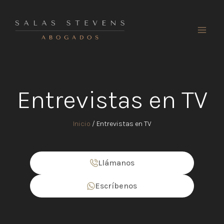
Ir
al
contenido
Entrevistas en TV
Inicio
/
Entrevistas en TV
Llámanos
Escríbenos