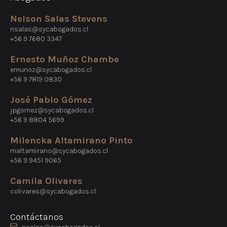
Nelson Salas Stevens
nsalas@sycabogados.cl
+56 9 7680 3347
Ernesto Muñoz Chambe
emunoz@sycabogados.cl
+56 9 7819 0830
José Pablo Gómez
jpgomez@sycabogados.cl
+56 9 8804 5699
Milencka Altamirano Pinto
maltamirano@sycabogados.cl
+56 9 9451 9065
Camila Olivares
colivares@sycabogados.cl
Contáctanos