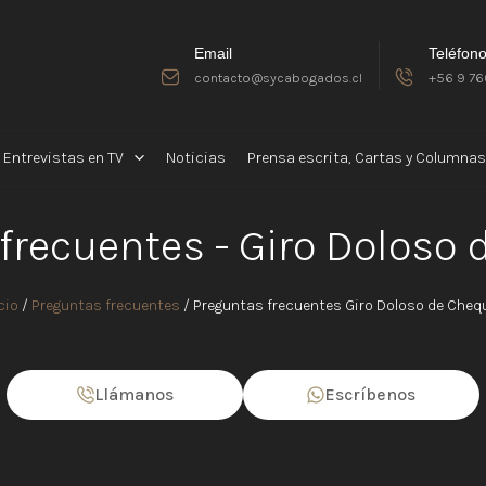
Email
Teléfon
contacto@sycabogados.cl
+56 9 76
Entrevistas en TV
Noticias
Prensa escrita, Cartas y Columnas
frecuentes - Giro Doloso
cio
/
Preguntas frecuentes
/
Preguntas frecuentes Giro Doloso de Cheq
Llámanos
Escríbenos