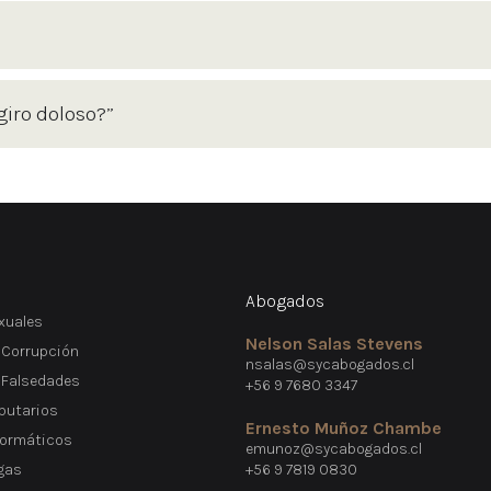
iro doloso?”
Abogados
xuales
Nelson Salas Stevens
 Corrupción
nsalas@sycabogados.cl
e Falsedades
+56 9 7680 3347
ibutarios
Ernesto Muñoz Chambe
formáticos
emunoz@sycabogados.cl
gas
+56 9 7819 0830