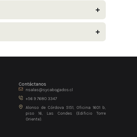
Contáctanos
nsalas@sycabogados.cl
+56 9 7680 3347
Alonso de Córdova 5151, Oficina 1601 b,
piso 16, Las Condes (Edificio Torre
Oriente).