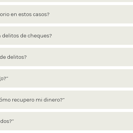
orio en estos casos?
 delitos de cheques?
de delitos?
go?”
cómo recupero mi dinero?”
ndos?”