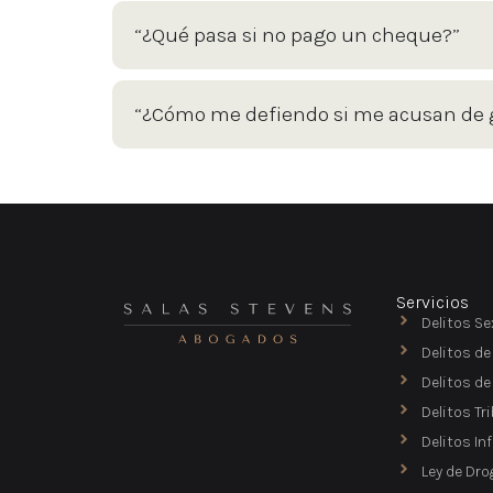
“¿Qué pasa si no pago un cheque?”
“¿Cómo me defiendo si me acusan de g
Servicios
Delitos Se
Delitos de
Delitos d
Delitos Tr
Delitos In
Ley de Dro