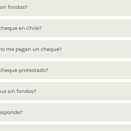
sin fondos?
 cheque en Chile?
i no me pagan un cheque?
 cheque protestado?
que sin fondos?
responde?