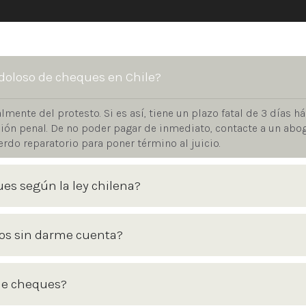
doloso de cheques en Chile?
almente del protesto. Si es así, tiene un plazo fatal de 3 días há
cción penal. De no poder pagar de inmediato, contacte a un abo
erdo reparatorio para poner término al juicio.
ues según la ley chilena?
dos sin darme cuenta?
 de cheques?