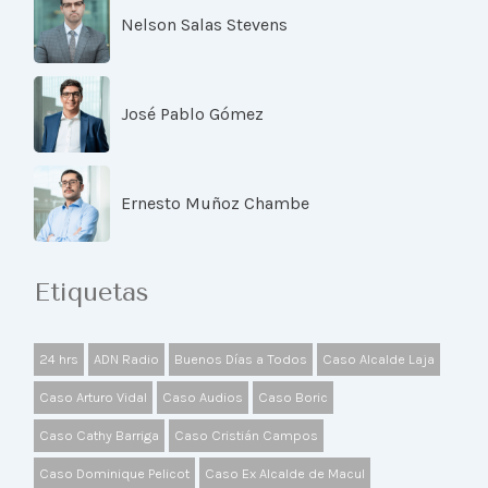
Nelson Salas Stevens
José Pablo Gómez
Ernesto Muñoz Chambe
Etiquetas
24 hrs
ADN Radio
Buenos Días a Todos
Caso Alcalde Laja
Caso Arturo Vidal
Caso Audios
Caso Boric
Caso Cathy Barriga
Caso Cristián Campos
Caso Dominique Pelicot
Caso Ex Alcalde de Macul