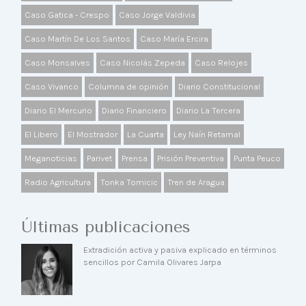
Caso Gatica - Crespo
Caso Jorge Valdivia
Caso Martín De Los Santos
Caso María Ercira
Caso Monsalves
Caso Nicolás Zepeda
Caso Relojes
Caso Vivanco
Columna de opinión
Diario Constitucional
Diario El Mercurio
Diario Financiero
Diario La Tercera
El Libero
El Mostrador
La Cuarta
Ley Naín Retamal
Meganoticias
Parivet
Prensa
Prisión Preventiva
Punta Peuco
Radio Agricultura
Tonka Tomicic
Tren de Aragua
Últimas publicaciones
Extradición activa y pasiva explicado en términos
sencillos por Camila Olivares Jarpa