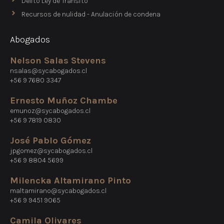
Delito Ley de Tránsito
Recursos de nulidad - Anulación de condena
Abogados
Nelson Salas Stevens
nsalas@sycabogados.cl
+56 9 7680 3347
Ernesto Muñoz Chambe
emunoz@sycabogados.cl
+56 9 7819 0830
José Pablo Gómez
jpgomez@sycabogados.cl
+56 9 8804 5699
Milencka Altamirano Pinto
maltamirano@sycabogados.cl
+56 9 9451 9065
Camila Olivares