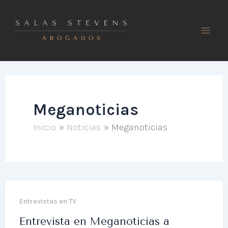
Ir
al
contenido
Meganoticias
Inicio
Noticias
Meganoticias
Entrevistas en TV
Entrevista en Meganoticias a