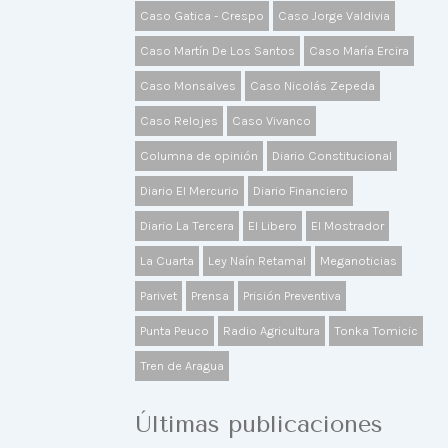
Caso Gatica - Crespo
Caso Jorge Valdivia
Caso Martín De Los Santos
Caso María Ercira
Caso Monsalves
Caso Nicolás Zepeda
Caso Relojes
Caso Vivanco
Columna de opinión
Diario Constitucional
Diario El Mercurio
Diario Financiero
Diario La Tercera
El Libero
El Mostrador
La Cuarta
Ley Naín Retamal
Meganoticias
Parivet
Prensa
Prisión Preventiva
Punta Peuco
Radio Agricultura
Tonka Tomicic
Tren de Aragua
Últimas publicaciones