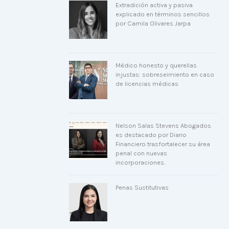
Extradición activa y pasiva
explicado en términos sencillos
por Camila Olivares Jarpa
Médico honesto y querellas
injustas: sobreseimiento en caso
de licencias médicas
Nelson Salas Stevens Abogados
es destacado por Diario
Financiero trasfortalecer su área
penal con nuevas
incorporaciones.
Penas Sustitutivas