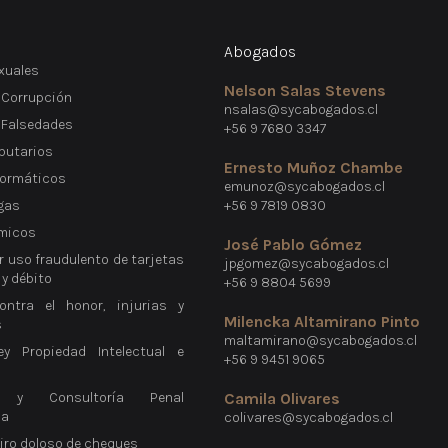
Abogados
xuales
Nelson Salas Stevens
 Corrupción
nsalas@sycabogados.cl
e Falsedades
+56 9 7680 3347
ibutarios
Ernesto Muñoz Chambe
formáticos
emunoz@sycabogados.cl
gas
+56 9 7819 0830
micos
José Pablo Gómez
r uso fraudulento de tarjetas
jpgomez@sycabogados.cl
 y débito
+56 9 8804 5699
ontra el honor, injurias y
Milencka Altamirano Pinto
s
maltamirano@sycabogados.cl
ey Propiedad Intelectual e
+56 9 9451 9065
a y Consultoría Penal
Camila Olivares
ca
colivares@sycabogados.cl
giro doloso de cheques