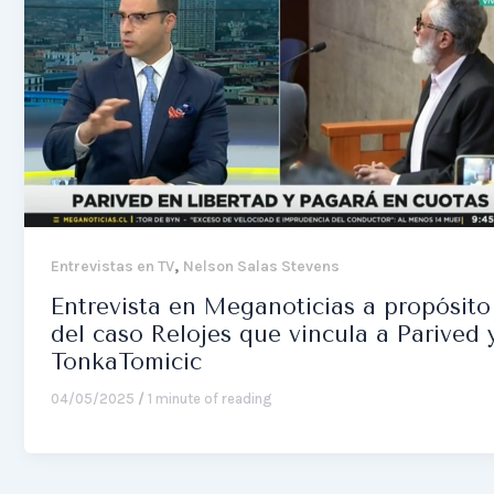
,
Entrevistas en TV
Nelson Salas Stevens
Entrevista en Meganoticias a propósito
del caso Relojes que vincula a Parived 
TonkaTomicic
04/05/2025
/
1 minute of reading