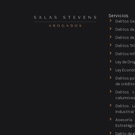
Servicios
Delitos Se
Delitos de
Delitos d
Delitos Tr
Delitos In
Ley de Dro
Ley Econó
Delitos po
de crédito
Delitos c
calumnia
Delitos L
Industrial
Asesorí
Estratégi
Delito de 