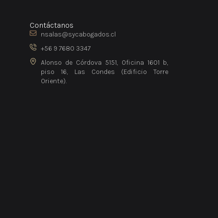
Contáctanos
nsalas@sycabogados.cl
+56 9 7680 3347
Alonso de Córdova 5151, Oficina 1601 b,
piso 16, Las Condes (Edificio Torre
Oriente).