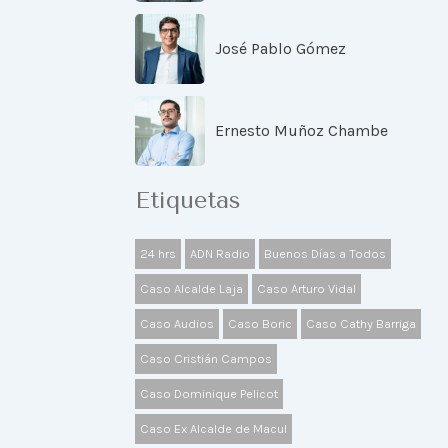
José Pablo Gómez
Ernesto Muñoz Chambe
Etiquetas
24 hrs
ADN Radio
Buenos Días a Todos
Caso Alcalde Laja
Caso Arturo Vidal
Caso Audios
Caso Boric
Caso Cathy Barriga
Caso Cristián Campos
Caso Dominique Pelicot
Caso Ex Alcalde de Macul