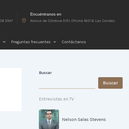
o
Encuéntranos en
08 3347
Alonso de Córdova 5151, Oficina 1601 B, Las Condes.
Preguntas frecuentes
Contáctanos
Buscar
Buscar
Entrevistas en TV
Nelson Salas Stevens