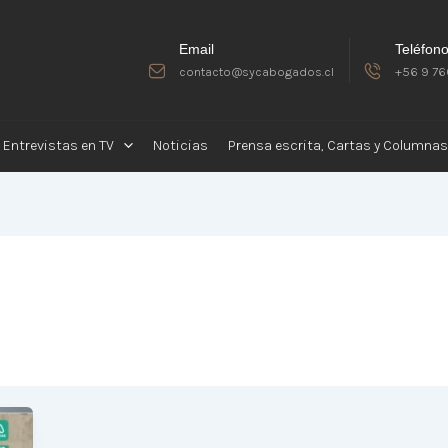
Email
Teléfon
contacto@sycabogados.cl
+56 9 76
Entrevistas en TV
Noticias
Prensa escrita, Cartas y Columnas