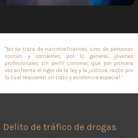
"No se trata de narcotraficantes, sino de personas
común y corrientes, por lo general, jóvenes
profesionales sin perfil criminal, que por primera
vez enfrenta el rigor de la ley y la justicia, razón por
la cual requieren un trato y asistencia especial.”
Delito de tráfico de drogas