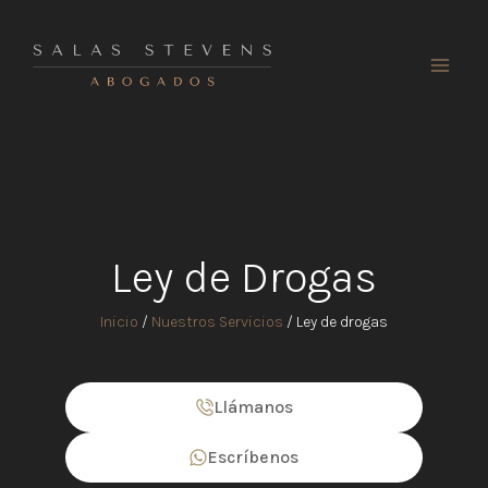
Ir
al
contenido
Ley de Drogas
Inicio
/
Nuestros Servicios
/
Ley de drogas
Llámanos
Escríbenos