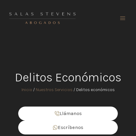
Ir
al
contenido
Delitos Económicos
Inicio
/
Nuestros Servicios
/
Delitos económicos
Llámanos
Escríbenos