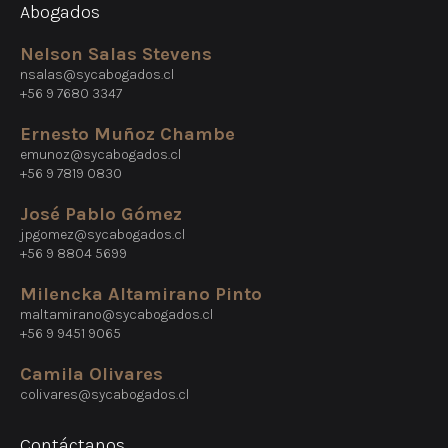
Abogados
Nelson Salas Stevens
nsalas@sycabogados.cl
+56 9 7680 3347
Ernesto Muñoz Chambe
emunoz@sycabogados.cl
+56 9 7819 0830
José Pablo Gómez
jpgomez@sycabogados.cl
+56 9 8804 5699
Milencka Altamirano Pinto
maltamirano@sycabogados.cl
+56 9 9451 9065
Camila Olivares
colivares@sycabogados.cl
Contáctanos