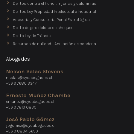
Delitos contra el honor, injurias y calumnias
Delitos Ley Propiedad Intelectual e Industrial
Asesoría y Consultoría Penal Estratégica
Delito de giro doloso de cheques
Delito Ley de Tránsito
Recursos de nulidad - Anulación de condena
Abogados
Nelson Salas Stevens
nsalas@sycabogados.cl
+56 9 7680 3347
Ernesto Muñoz Chambe
emunoz@sycabogados.cl
+56 9 7819 0830
José Pablo Gómez
jpgomez@sycabogados.cl
+56 9 8804 5699