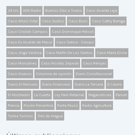
24 hrs
ADN Radio
Buenos Días a Todos
Caso Alcalde Laja
Caso Arturo Vidal
Caso Audios
Caso Boric
Caso Cathy Barriga
Caso Cristián Campos
Caso Dominique Pelicot
Caso Ex Alcalde de Macul
Caso Gatica - Crespo
Caso Jorge Valdivia
Caso Martín De Los Santos
Caso María Ercira
Caso Monsalves
Caso Nicolás Zepeda
Caso Relojes
Caso Vivanco
Columna de opinión
Diario Constitucional
Diario El Mercurio
Diario Financiero
Diario La Tercera
El Libero
El Mostrador
La Cuarta
Ley Naín Retamal
Meganoticias
Parivet
Prensa
Prisión Preventiva
Punta Peuco
Radio Agricultura
Tonka Tomicic
Tren de Aragua