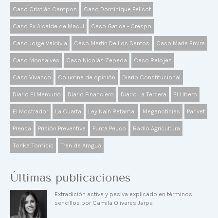
Caso Cristián Campos
Caso Dominique Pelicot
Caso Ex Alcalde de Macul
Caso Gatica - Crespo
Caso Jorge Valdivia
Caso Martín De Los Santos
Caso María Ercira
Caso Monsalves
Caso Nicolás Zepeda
Caso Relojes
Caso Vivanco
Columna de opinión
Diario Constitucional
Diario El Mercurio
Diario Financiero
Diario La Tercera
El Libero
El Mostrador
La Cuarta
Ley Naín Retamal
Meganoticias
Parivet
Prensa
Prisión Preventiva
Punta Peuco
Radio Agricultura
Tonka Tomicic
Tren de Aragua
Últimas publicaciones
Extradición activa y pasiva explicado en términos
sencillos por Camila Olivares Jarpa