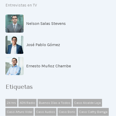
Entrevistas en TV
Nelson Salas Stevens
José Pablo Gómez
Ernesto Muñoz Chambe
Etiquetas
24 hrs
ADN Radio
Buenos Días a Todos
Caso Alcalde Laja
Caso Arturo Vidal
Caso Audios
Caso Boric
Caso Cathy Barriga