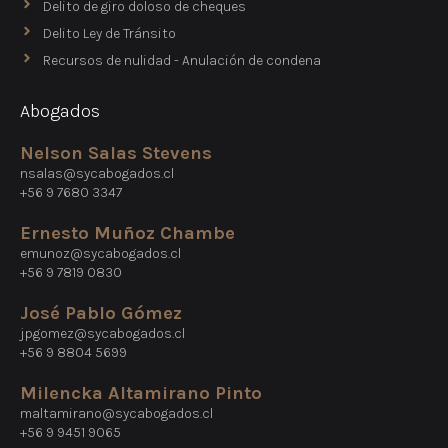
Delito de giro doloso de cheques
Delito Ley de Tránsito
Recursos de nulidad - Anulación de condena
Abogados
Nelson Salas Stevens
nsalas@sycabogados.cl
+56 9 7680 3347
Ernesto Muñoz Chambe
emunoz@sycabogados.cl
+56 9 7819 0830
José Pablo Gómez
jpgomez@sycabogados.cl
+56 9 8804 5699
Milencka Altamirano Pinto
maltamirano@sycabogados.cl
+56 9 9451 9065