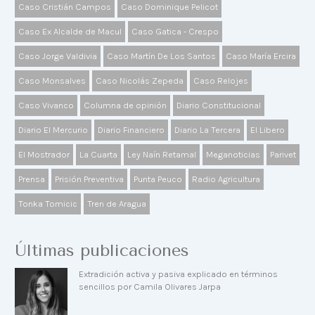
Caso Cristián Campos
Caso Dominique Pelicot
Caso Ex Alcalde de Macul
Caso Gatica - Crespo
Caso Jorge Valdivia
Caso Martín De Los Santos
Caso María Ercira
Caso Monsalves
Caso Nicolás Zepeda
Caso Relojes
Caso Vivanco
Columna de opinión
Diario Constitucional
Diario El Mercurio
Diario Financiero
Diario La Tercera
El Libero
El Mostrador
La Cuarta
Ley Naín Retamal
Meganoticias
Parivet
Prensa
Prisión Preventiva
Punta Peuco
Radio Agricultura
Tonka Tomicic
Tren de Aragua
Últimas publicaciones
Extradición activa y pasiva explicado en términos
sencillos por Camila Olivares Jarpa