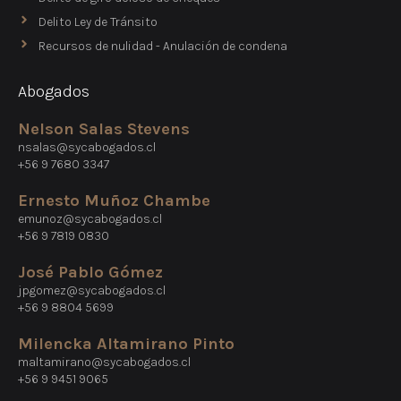
Delito Ley de Tránsito
Recursos de nulidad - Anulación de condena
Abogados
Nelson Salas Stevens
nsalas@sycabogados.cl
+56 9 7680 3347
Ernesto Muñoz Chambe
emunoz@sycabogados.cl
+56 9 7819 0830
José Pablo Gómez
jpgomez@sycabogados.cl
+56 9 8804 5699
Milencka Altamirano Pinto
maltamirano@sycabogados.cl
+56 9 9451 9065