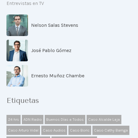
Entrevistas en TV
Nelson Salas Stevens
José Pablo Gómez
Ernesto Muñoz Chambe
Etiquetas
24 hrs
ADN Radio
Buenos Días a Todos
Caso Alcalde Laja
Caso Arturo Vidal
Caso Audios
Caso Boric
Caso Cathy Barriga