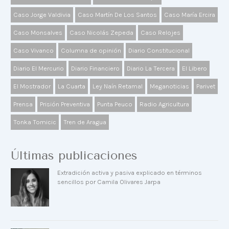
Caso Jorge Valdivia
Caso Martín De Los Santos
Caso María Ercira
Caso Monsalves
Caso Nicolás Zepeda
Caso Relojes
Caso Vivanco
Columna de opinión
Diario Constitucional
Diario El Mercurio
Diario Financiero
Diario La Tercera
El Libero
El Mostrador
La Cuarta
Ley Naín Retamal
Meganoticias
Parivet
Prensa
Prisión Preventiva
Punta Peuco
Radio Agricultura
Tonka Tomicic
Tren de Aragua
Últimas publicaciones
Extradición activa y pasiva explicado en términos
sencillos por Camila Olivares Jarpa