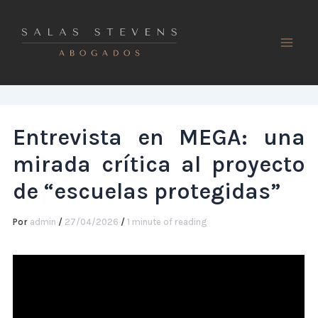
Ir
al
contenido
Entrevista en MEGA: una
mirada crítica al proyecto
de “escuelas protegidas”
Por
admin
/
27/04/2026
/
1 minute of reading