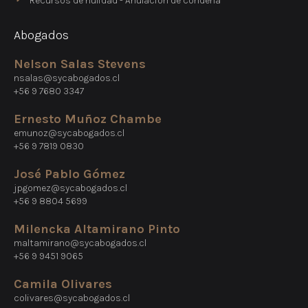
Recursos de nulidad - Anulación de condena
Abogados
Nelson Salas Stevens
nsalas@sycabogados.cl
+56 9 7680 3347
Ernesto Muñoz Chambe
emunoz@sycabogados.cl
+56 9 7819 0830
José Pablo Gómez
jpgomez@sycabogados.cl
+56 9 8804 5699
Milencka Altamirano Pinto
maltamirano@sycabogados.cl
+56 9 9451 9065
Camila Olivares
colivares@sycabogados.cl