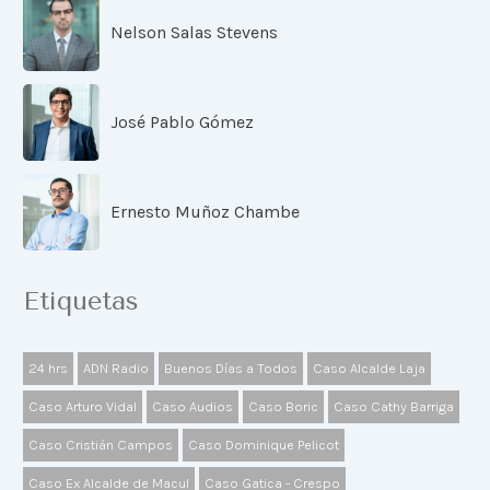
Nelson Salas Stevens
José Pablo Gómez
Ernesto Muñoz Chambe
Etiquetas
24 hrs
ADN Radio
Buenos Días a Todos
Caso Alcalde Laja
Caso Arturo Vidal
Caso Audios
Caso Boric
Caso Cathy Barriga
Caso Cristián Campos
Caso Dominique Pelicot
Caso Ex Alcalde de Macul
Caso Gatica - Crespo