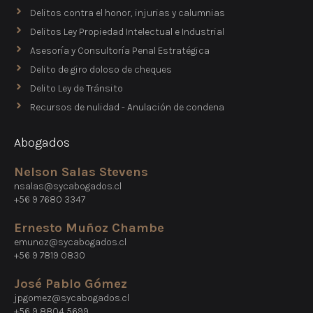
Delitos contra el honor, injurias y calumnias
Delitos Ley Propiedad Intelectual e Industrial
Asesoría y Consultoría Penal Estratégica
Delito de giro doloso de cheques
Delito Ley de Tránsito
Recursos de nulidad - Anulación de condena
Abogados
Nelson Salas Stevens
nsalas@sycabogados.cl
+56 9 7680 3347
Ernesto Muñoz Chambe
emunoz@sycabogados.cl
+56 9 7819 0830
José Pablo Gómez
jpgomez@sycabogados.cl
+56 9 8804 5699