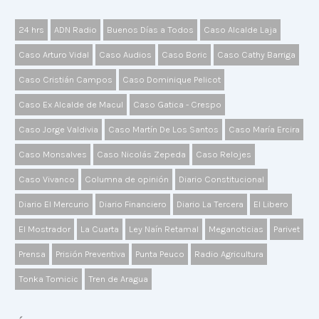
24 hrs
ADN Radio
Buenos Días a Todos
Caso Alcalde Laja
Caso Arturo Vidal
Caso Audios
Caso Boric
Caso Cathy Barriga
Caso Cristián Campos
Caso Dominique Pelicot
Caso Ex Alcalde de Macul
Caso Gatica - Crespo
Caso Jorge Valdivia
Caso Martín De Los Santos
Caso María Ercira
Caso Monsalves
Caso Nicolás Zepeda
Caso Relojes
Caso Vivanco
Columna de opinión
Diario Constitucional
Diario El Mercurio
Diario Financiero
Diario La Tercera
El Libero
El Mostrador
La Cuarta
Ley Naín Retamal
Meganoticias
Parivet
Prensa
Prisión Preventiva
Punta Peuco
Radio Agricultura
Tonka Tomicic
Tren de Aragua