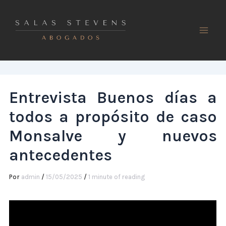
Ir
al
contenido
Entrevista Buenos días a
todos a propósito de caso
Monsalve y nuevos
antecedentes
Por
admin
/
15/05/2025
/
1 minute of reading