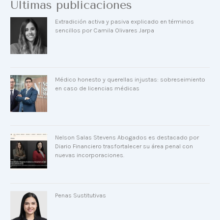
Últimas publicaciones
Extradición activa y pasiva explicado en términos
sencillos por Camila Olivares Jarpa
Médico honesto y querellas injustas: sobreseimiento
en caso de licencias médicas
Nelson Salas Stevens Abogados es destacado por
Diario Financiero trasfortalecer su área penal con
nuevas incorporaciones.
Penas Sustitutivas