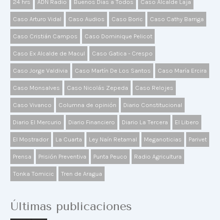
24 hrs
ADN Radio
Buenos Días a Todos
Caso Alcalde Laja
Caso Arturo Vidal
Caso Audios
Caso Boric
Caso Cathy Barriga
Caso Cristián Campos
Caso Dominique Pelicot
Caso Ex Alcalde de Macul
Caso Gatica - Crespo
Caso Jorge Valdivia
Caso Martín De Los Santos
Caso María Ercira
Caso Monsalves
Caso Nicolás Zepeda
Caso Relojes
Caso Vivanco
Columna de opinión
Diario Constitucional
Diario El Mercurio
Diario Financiero
Diario La Tercera
El Libero
El Mostrador
La Cuarta
Ley Naín Retamal
Meganoticias
Parivet
Prensa
Prisión Preventiva
Punta Peuco
Radio Agricultura
Tonka Tomicic
Tren de Aragua
Últimas publicaciones