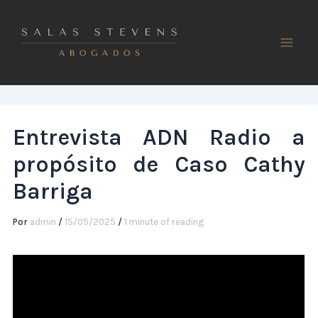
Ir
al
contenido
Entrevista ADN Radio a
propósito de Caso Cathy
Barriga
Por
admin
/
15/05/2025
/
1 minute of reading