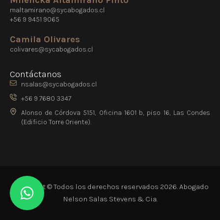
Milencka Altamirano Pinto
maltamirano@sycabogados.cl
+56 9 9451 9065
Camila Olivares
colivares@sycabogados.cl
Contáctanos
nsalas@sycabogados.cl
+56 9 7680 3347
Alonso de Córdova 5151, Oficina 1601 b, piso 16, Las Condes
(Edificio Torre Oriente).
Copyright © Todos los derechos reservados 2026. Abogado
Nelson Salas Stevens & Cia.