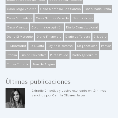
Caso Jorge Valdivia
Caso Martín De Los Santos
Caso María Ercira
Caso Monsalves
Caso Nicolás Zepeda
Caso Relojes
Caso Vivanco
Columna de opinión
Diario Constitucional
Diario El Mercurio
Diario Financiero
Diario La Tercera
El Libero
El Mostrador
La Cuarta
Ley Naín Retamal
Meganoticias
Parivet
Prensa
Prisión Preventiva
Punta Peuco
Radio Agricultura
Tonka Tomicic
Tren de Aragua
Últimas publicaciones
Extradición activa y pasiva explicado en términos
sencillos por Camila Olivares Jarpa