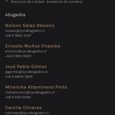
Recursos de nulidad - Anulación de condena
Abogados
Nelson Salas Stevens
nsalas@sycabogados.cl
+56 9 7680 3347
Ernesto Muñoz Chambe
emunoz@sycabogados.cl
+56 9 7819 0830
José Pablo Gómez
jpgomez@sycabogados.cl
+56 9 8804 5699
Milencka Altamirano Pinto
maltamirano@sycabogados.cl
+56 9 9451 9065
Camila Olivares
colivares@sycabogados.cl