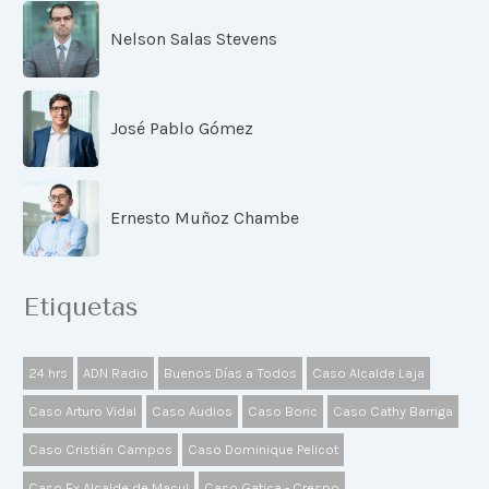
Nelson Salas Stevens
José Pablo Gómez
Ernesto Muñoz Chambe
Etiquetas
24 hrs
ADN Radio
Buenos Días a Todos
Caso Alcalde Laja
Caso Arturo Vidal
Caso Audios
Caso Boric
Caso Cathy Barriga
Caso Cristián Campos
Caso Dominique Pelicot
Caso Ex Alcalde de Macul
Caso Gatica - Crespo