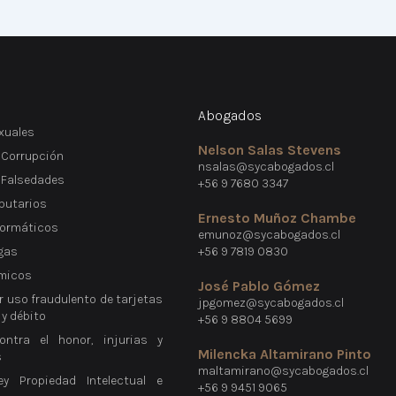
Abogados
xuales
Nelson Salas Stevens
 Corrupción
nsalas@sycabogados.cl
e Falsedades
+56 9 7680 3347
ibutarios
Ernesto Muñoz Chambe
formáticos
emunoz@sycabogados.cl
gas
+56 9 7819 0830
micos
José Pablo Gómez
r uso fraudulento de tarjetas
jpgomez@sycabogados.cl
 y débito
+56 9 8804 5699
ontra el honor, injurias y
Milencka Altamirano Pinto
s
maltamirano@sycabogados.cl
ey Propiedad Intelectual e
+56 9 9451 9065