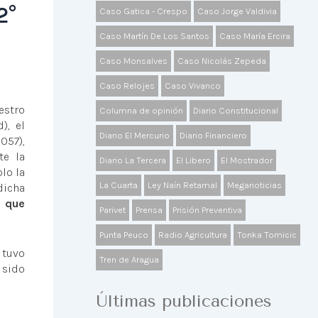
2°
Caso Gatica - Crespo
Caso Jorge Valdivia
Caso Martín De Los Santos
Caso María Ercira
Caso Monsalves
Caso Nicolás Zepeda
Caso Relojes
Caso Vivanco
estro
Columna de opinión
Diario Constitucional
), el
Diario El Mercurio
Diario Financiero
057),
te la
Diario La Tercera
El Libero
El Mostrador
lo la
La Cuarta
Ley Naín Retamal
Meganoticias
dicha
 que
Parivet
Prensa
Prisión Preventiva
Punta Peuco
Radio Agricultura
Tonka Tomicic
 tuvo
Tren de Aragua
 sido
Últimas publicaciones