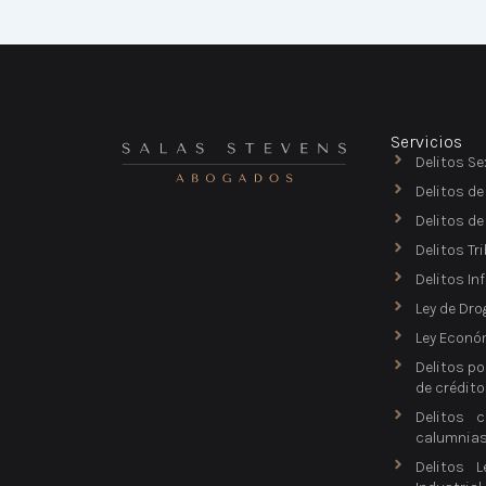
Servicios
Delitos Se
Delitos de
Delitos d
Delitos Tr
Delitos In
Ley de Dro
Ley Econó
Delitos po
de crédito
Delitos c
calumnia
Delitos L