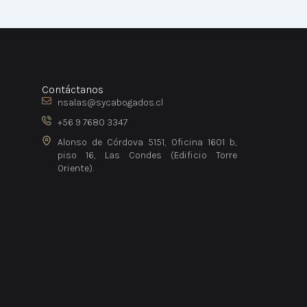
Contáctanos
nsalas@sycabogados.cl
+56 9 7680 3347
Alonso de Córdova 5151, Oficina 1601 b,
piso 16, Las Condes (Edificio Torre
Oriente).