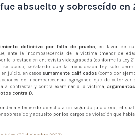
fue absuelto y sobreseído en 
imiento definitivo por falta de prueba
, en favor de nu
que, ante la incomparecencia de la víctima (menor de edad
or la prestada en entrevista videograbada (conforme la Ley 21.
z se opuso, señalando que la mencionada Ley solo permi
 en juicio, en casos
sumamente calificados
(como por ejemp
uaciones de incomparecencia, agregando que de autorizar 
sa a contrastar y contra examinar a la víctima,
argumentos
otos contra 1).
condena y teniendo derecho a un segundo juicio oral, el cual
er sobreseído y absuelto por los cargos de violación que había
de Arica. (26 diciembre 2023)