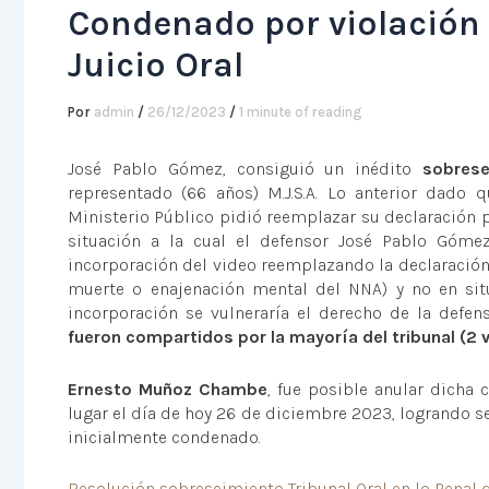
Condenado por violación 
Juicio Oral
Por
admin
/
26/12/2023
/
1 minute of reading
José Pablo Gómez, consiguió un inédito
sobrese
representado (66 años) M.J.S.A. Lo anterior dado 
Ministerio Público pidió reemplazar su declaración p
situación a la cual el defensor José Pablo Góme
incorporación del video reemplazando la declaración
muerte o enajenación mental del NNA) y no en sit
incorporación se vulneraría el derecho de la defen
fueron compartidos por la mayoría del tribunal (2 v
Ernesto Muñoz Chambe
, fue posible anular dicha 
lugar el día de hoy 26 de diciembre 2023, logrando s
inicialmente condenado.
Resolución sobreseimiento Tribunal Oral en lo Penal 