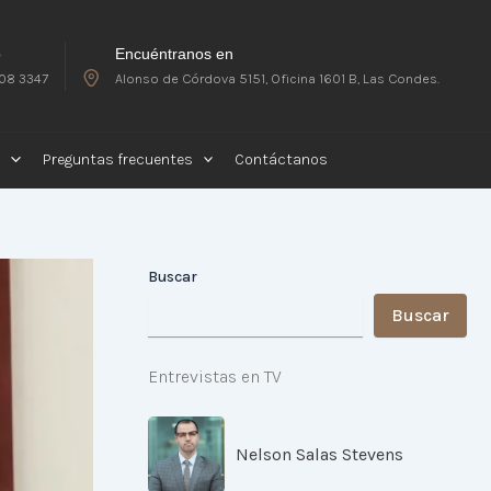
o
Encuéntranos en
08 3347
Alonso de Córdova 5151, Oficina 1601 B, Las Condes.
Preguntas frecuentes
Contáctanos
Buscar
Buscar
Entrevistas en TV
Nelson Salas Stevens