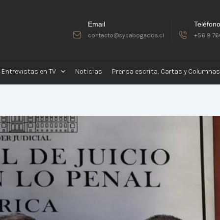
Email
Teléfon
contacto@sycabogados.cl
+56 9 76
Entrevistas en TV
Noticias
Prensa escrita, Cartas y Columnas