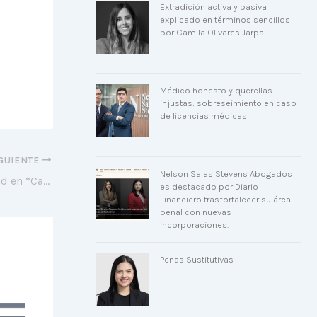
Extradición activa y pasiva
explicado en términos sencillos
por Camila Olivares Jarpa
Médico honesto y querellas
injustas: sobreseimiento en caso
de licencias médicas
GUIENTE
Nelson Salas Stevens Abogados
Corte Suprema acoge recurso de nulidad en “Caso Vivanco”
es destacado por Diario
Financiero trasfortalecer su área
penal con nuevas
incorporaciones.
Penas Sustitutivas