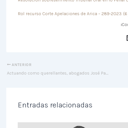
Rol recurso Corte Apelaciones de Arica – 289-2023. (6
¡Co
ANTERIOR
Actuando como querellantes, abogados José Pablo Gómez Celis y Ernesto Muñoz Chambe, consiguen Condena en juicio de violación en contra de víctima mayor de 18 años. Noviembre 2023
Entradas relacionadas