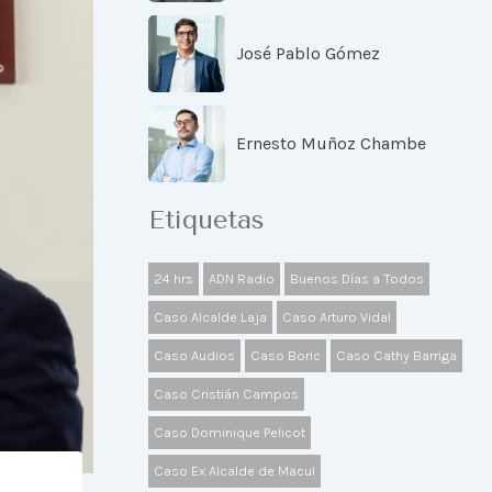
José Pablo Gómez
Ernesto Muñoz Chambe
Etiquetas
24 hrs
ADN Radio
Buenos Días a Todos
Caso Alcalde Laja
Caso Arturo Vidal
Caso Audios
Caso Boric
Caso Cathy Barriga
Caso Cristián Campos
Caso Dominique Pelicot
Caso Ex Alcalde de Macul