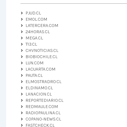
PJUD.CL
EMOL.COM
LATERCERA.COM
24HORAS.CL
MEGA.CL
T13.CL
CHVNOTICIAS.CL
BIOBIOCHILE.CL
LUN.COM
LACUARTA.COM
PAUTA.CL
ELMOSTRADRO.CL
ELDINAMO.CL
LANACION.CL
REPORTEDIARIO.CL
REDMAULE.COM
RADIOPAULINA.CL
COPANO-NEWS.CL
FASTCHECK.CL