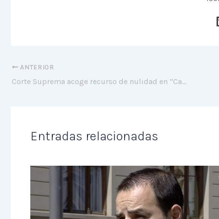
ANTERIOR
Corte Suprema acoge recurso de nulidad en “Caso Vivanco”
Entradas relacionadas