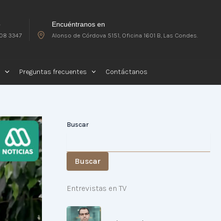
o
Encuéntranos en
08 3347
Alonso de Córdova 5151, Oficina 1601 B, Las Condes.
Preguntas frecuentes
Contáctanos
Buscar
Buscar
Entrevistas en TV