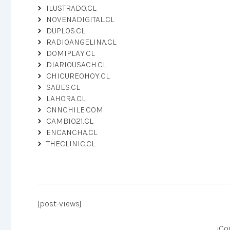
ILUSTRADO.CL
NOVENADIGITAL.CL
DUPLOS.CL
RADIOANGELINA.CL
DOMIPLAY.CL
DIARIOUSACH.CL
CHICUREOHOY.CL
SABES.CL
LAHORA.CL
CNNCHILE.COM
CAMBIO21.CL
ENCANCHA.CL
THECLINIC.CL
[post-views]
¡Co