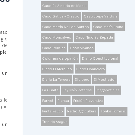
Caso Ex Alcalde de Macul
Caso Gatica - Crespo
Caso Jorge Valdivia
Caso Martín De Los Santos
Caso María Ercira
Caso
Caso Monsalves
Caso Nicolás Zepeda
ogió
a de
Caso Relojes
Caso Vivanco
ple,
Columna de opinión
Diario Constitucional
Diario El Mercurio
Diario Financiero
e un
Diario La Tercera
El Libero
El Mostrador
La Cuarta
Ley Naín Retamal
Meganoticias
a la
Parivet
Prensa
Prisión Preventiva
 que
Punta Peuco
Radio Agricultura
Tonka Tomicic
Tren de Aragua
a un