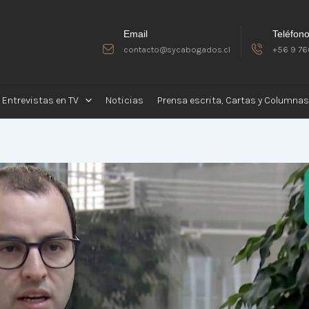
Email
Teléfon
contacto@sycabogados.cl
+56 9 76
Entrevistas en TV
Noticias
Prensa escrita, Cartas y Columnas