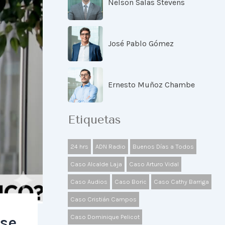
Nelson Salas Stevens
José Pablo Gómez
Ernesto Muñoz Chambe
Etiquetas
24 hrs
ADN Radio
Buenos Días a Todos
Caso Alcalde Laja
Caso Arturo Vidal
Caso Audios
Caso Boric
Caso Cathy Barriga
Caso Cristián Campos
Caso Dominique Pelicot
 se