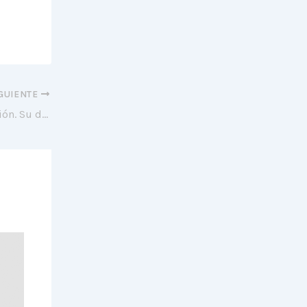
GUIENTE
Trágica Fiesta – Inocente estuvo en prisión. Su defensa demostró su inocencia mediante ADN