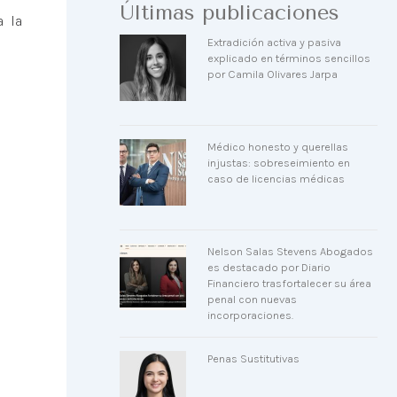
Últimas publicaciones
a la
Extradición activa y pasiva
explicado en términos sencillos
por Camila Olivares Jarpa
Médico honesto y querellas
injustas: sobreseimiento en
caso de licencias médicas
Nelson Salas Stevens Abogados
es destacado por Diario
Financiero trasfortalecer su área
penal con nuevas
incorporaciones.
Penas Sustitutivas