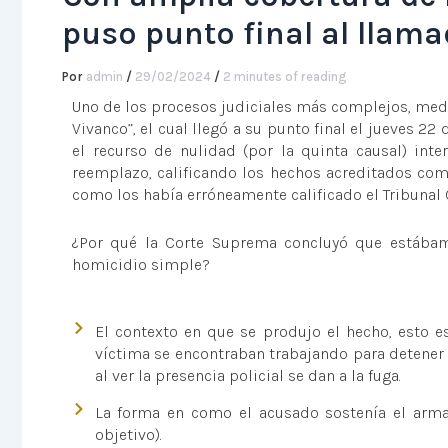
puso punto final al llam
Por
admin
/
29/02/2024
/
2 minutes of reading
Uno de los procesos judiciales más complejos, medi
Vivanco”, el cual llegó a su punto final el jueves 2
el recurso de nulidad (por la quinta causal) int
reemplazo, calificando los hechos acreditados com
como los había erróneamente calificado el Tribunal O
¿Por qué la Corte Suprema concluyó que estábam
homicidio simple?
El contexto en que se produjo el hecho, esto es
víctima se encontraban trabajando para detener 
al ver la presencia policial se dan a la fuga.
La forma en como el acusado sostenía el arma
objetivo).