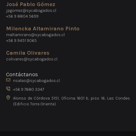
José Pablo Gómez
jpgomez@sycabogados.cl
+56 9 8804 5699
Milencka Altamirano Pinto
maltamirano@sycabogados.cl
+56 9 9451 9065
Camila Olivares
colivares@sycabogados.cl
Contáctanos
nsalas@sycabogados.cl
+56 9 7680 3347
Alonso de Córdova 5151, Oficina 1601 b, piso 16, Las Condes
(Edificio Torre Oriente).