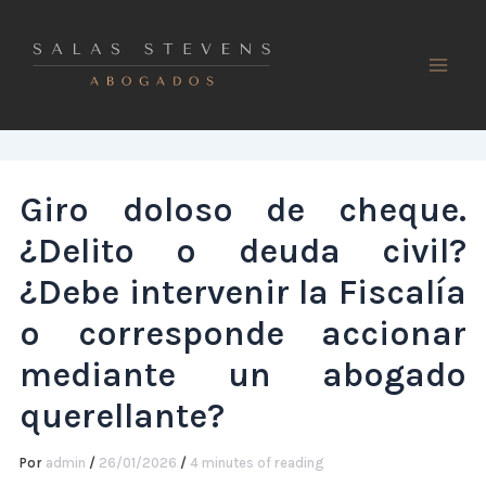
Ir
al
contenido
Giro doloso de cheque.
¿Delito o deuda civil?
¿Debe intervenir la Fiscalía
o corresponde accionar
mediante un abogado
querellante?
Por
admin
/
26/01/2026
/
4 minutes of reading