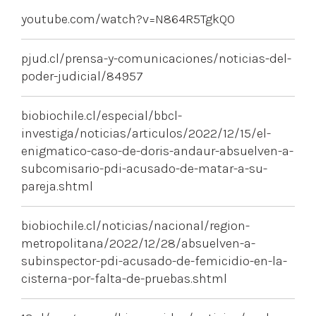
youtube.com/watch?v=N864R5TgkQ0
pjud.cl/prensa-y-comunicaciones/noticias-del-
poder-judicial/84957
biobiochile.cl/especial/bbcl-
investiga/noticias/articulos/2022/12/15/el-
enigmatico-caso-de-doris-andaur-absuelven-a-
subcomisario-pdi-acusado-de-matar-a-su-
pareja.shtml
biobiochile.cl/noticias/nacional/region-
metropolitana/2022/12/28/absuelven-a-
subinspector-pdi-acusado-de-femicidio-en-la-
cisterna-por-falta-de-pruebas.shtml