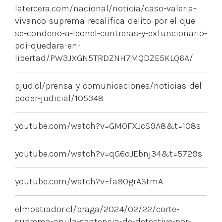
latercera.com/nacional/noticia/caso-valeria-
vivanco-suprema-recalifica-delito-por-el-que-
se-condeno-a-leonel-contreras-y-exfuncionario-
pdi-quedara-en-
libertad/PW3JXGN5TRDZNH7MQDZE5KLQ6A/
pjud.cl/prensa-y-comunicaciones/noticias-del-
poder-judicial/105348
youtube.com/watch?v=GM0FXJcS9A8&t=108s
youtube.com/watch?v=qG6oJEbnj34&t=5729s
youtube.com/watch?v=fa90grAStmA
elmostrador.cl/braga/2024/02/22/corte-
suprema-anula-sentencia-de-detective-por-