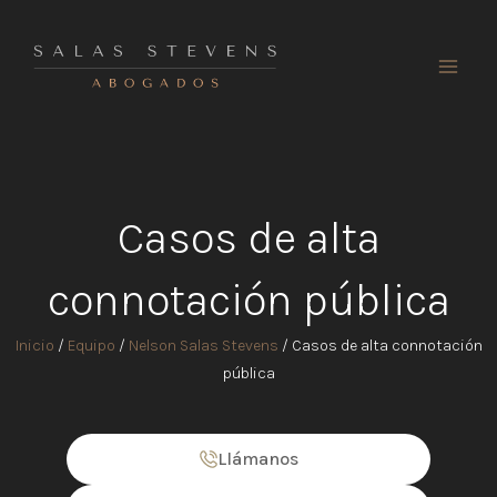
Ir
al
contenido
Casos de alta
connotación pública
Inicio
/
Equipo
/
Nelson Salas Stevens
/
Casos de alta connotación
pública
Llámanos