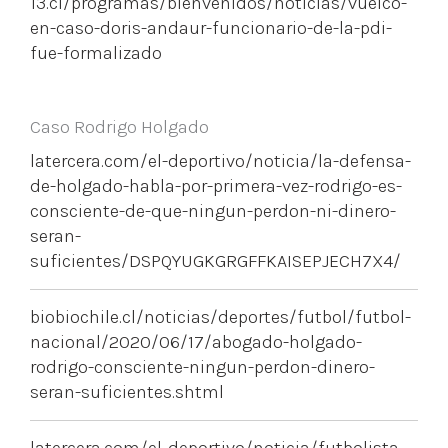
13.cl/programas/bienvenidos/noticias/vuelco-
en-caso-doris-andaur-funcionario-de-la-pdi-
fue-formalizado
Caso Rodrigo Holgado
latercera.com/el-deportivo/noticia/la-defensa-
de-holgado-habla-por-primera-vez-rodrigo-es-
consciente-de-que-ningun-perdon-ni-dinero-
seran-
suficientes/DSPQYUGKGRGFFKAISEPJECH7X4/
biobiochile.cl/noticias/deportes/futbol/futbol-
nacional/2020/06/17/abogado-holgado-
rodrigo-consciente-ningun-perdon-dinero-
seran-suficientes.shtml