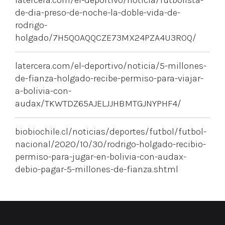
latercera.com/el-deportivo/noticia/futbolista-
de-dia-preso-de-noche-la-doble-vida-de-
rodrigo-
holgado/7H5QOAQQCZE73MX24PZA4U3ROQ/
latercera.com/el-deportivo/noticia/5-millones-
de-fianza-holgado-recibe-permiso-para-viajar-
a-bolivia-con-
audax/TKWTDZ65AJELJJHBMTGJNYPHF4/
biobiochile.cl/noticias/deportes/futbol/futbol-
nacional/2020/10/30/rodrigo-holgado-recibio-
permiso-para-jugar-en-bolivia-con-audax-
debio-pagar-5-millones-de-fianza.shtml