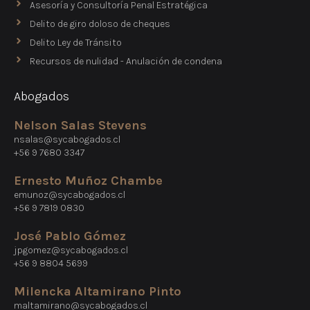
Asesoría y Consultoría Penal Estratégica
Delito de giro doloso de cheques
Delito Ley de Tránsito
Recursos de nulidad - Anulación de condena
Abogados
Nelson Salas Stevens
nsalas@sycabogados.cl
+56 9 7680 3347
Ernesto Muñoz Chambe
emunoz@sycabogados.cl
+56 9 7819 0830
José Pablo Gómez
jpgomez@sycabogados.cl
+56 9 8804 5699
Milencka Altamirano Pinto
maltamirano@sycabogados.cl