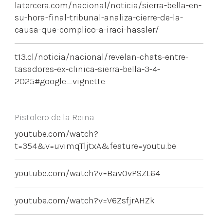
latercera.com/nacional/noticia/sierra-bella-en-
su-hora-final-tribunal-analiza-cierre-de-la-
causa-que-complico-a-iraci-hassler/
t13.cl/noticia/nacional/revelan-chats-entre-
tasadores-ex-clinica-sierra-bella-3-4-
2025#google_vignette
Pistolero de la Reina
youtube.com/watch?
t=354&v=uvimqTljtxA&feature=youtu.be
youtube.com/watch?v=Bav0vPSZL64
youtube.com/watch?v=V6ZsfjrAHZk